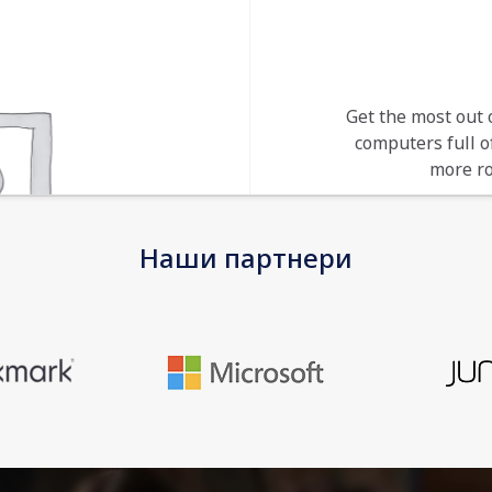
Get the most out 
computers full 
more ro
Наши партнери
EAN
Warranty
Device Type
Capacity
Form Factor
Interface