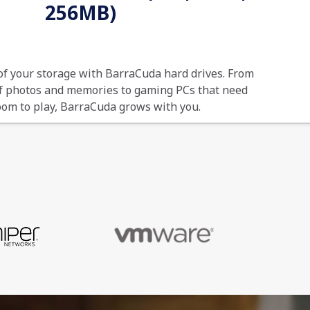
256MB)
of your storage with BarraCuda hard drives. From
of photos and memories to gaming PCs that need
om to play, BarraCuda grows with you.
8719706002981
24 Months Warranty
Hard drive – internal
4 TB
3.5"
SATA 6Gb/s