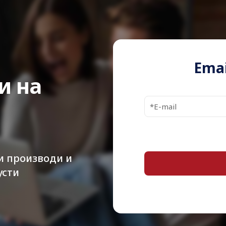
Buffer Size
Bytes per Sector
Features
Emai
и на
Width
Depth
Height
Weight
и производи и
Drive Transfer
усти
Rate
Internal Data
Rate