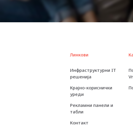
Spindle Speed
Non-
Recoverable
Errors
Load / Unload
Cycles
Линкови
К
Interfaces
Compatible Bay
Инфраструктурни IT
П
решенија
V
Power
Крајно-кориснички
П
Consumption
уреди
Compliant
Рекламни панели и
Standards
табли
Service &
Контакт
Support