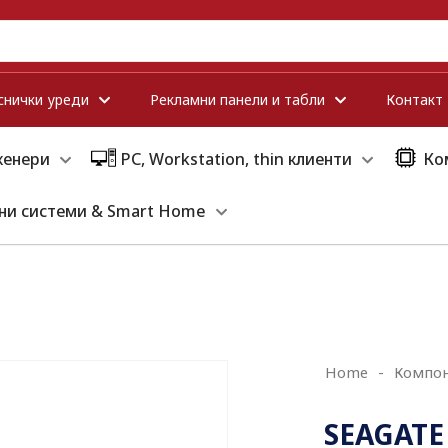
снички уреди
Рекламни панели и табли
Контакт
кенери
PC, Workstation, thin клиенти
Ко
ни системи & Smart Home
Home
-
Компо
SEAGATE 