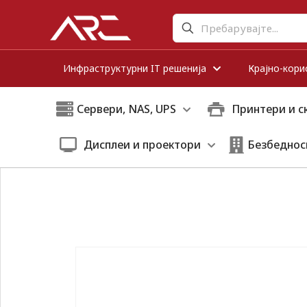
Инфраструктурни IT решенија
Крајно-кори
Сервери, NAS, UPS
Принтери и с
Дисплеи и проектори
Безбеднос