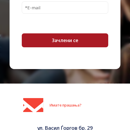
Имате прашања?
ул. Васил Ѓоргов бр. 29