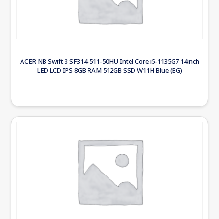
ACER NB Swift 3 SF314-511-50HU Intel Core i5-1135G7 14inch
LED LCD IPS 8GB RAM 512GB SSD W11H Blue (BG)