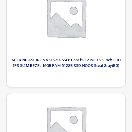
ACER NB ASPIRE 5 A515-57-56E6 Core i5-1235U 15.6 Inch FHD
IPS SLIM BEZEL 16GB RAM 512GB SSD NOOS Steal Gray(BG)