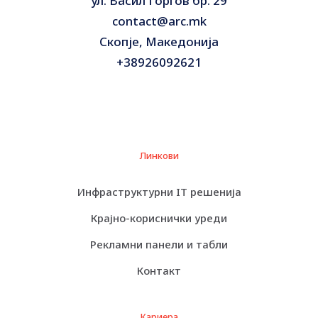
ул. Васил Ѓоргов бр. 29
contact@arc.mk
Скопје, Македонија
+38926092621
Линкови
Инфраструктурни IT решенија
Крајно-кориснички уреди
Рекламни панели и табли
Контакт
Кариера