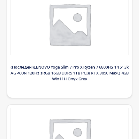
(Последен!)LENOVO Yoga Slim 7 Pro X Ryzen 7 6800HS 14.5″ 3k
AG 400N 120Hz sRGB 16GB DDR5 1TB PCIe RTX 3050 MaxQ 4GB
Win11H Onyx Grey