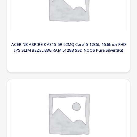
ACER NB ASPIRE 3 A315-59-52MQ Core i5-1235U 15.6Inch FHD
IPS SLIM BEZEL 8BG RAM 512GB SSD NOOS Pure Silver(BG)