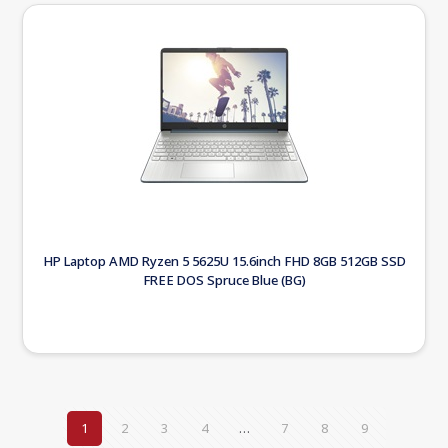
HP Laptop AMD Ryzen 5 5625U 15.6inch FHD 8GB 512GB SSD
FREE DOS Spruce Blue (BG)
1
2
3
4
…
7
8
9