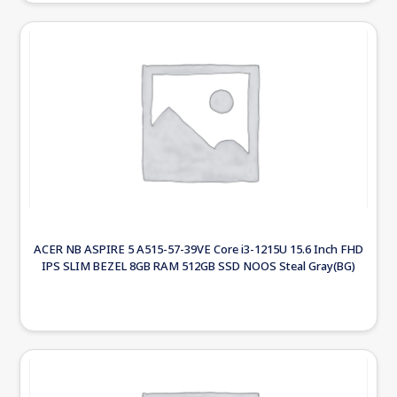
ACER NB ASPIRE 5 A515-57-39VE Core i3-1215U 15.6 Inch FHD
IPS SLIM BEZEL 8GB RAM 512GB SSD NOOS Steal Gray(BG)