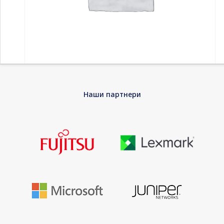
Home
-
Принтери и скенери
-
Ласерски тонер
-
LEXMARK
Наши партнери
56F2000 Cartridge Return Program 6000 pages
LEXMARK 56F2000 Cartridge Return Program
6000 pages
Lexmark – Black – original – toner cartridge LRP – for Lexmark
MS321dn, MS421dn, MS521dn, MS621dn, MS622de, MX522dhe,
MX622de
EAN
0734646637244
Warranty
60 Months Bring-In Warranty