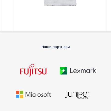
Home
-
Принтери и скенери
-
Ласерски тонер
-
Наши партнери
Consumable HP 44A Original LaserJet Toner Cartridge MFPM15a
M15w M28a M28w
Consumable HP 44A Original LaserJet Toner
Cartridge MFPM15a M15w M28a M28w
HP printer consumables are uniquely designed to perform with
your HP printer. They are designed to deliver professional
quality pages and peak performance every time.
EAN
0190781977902