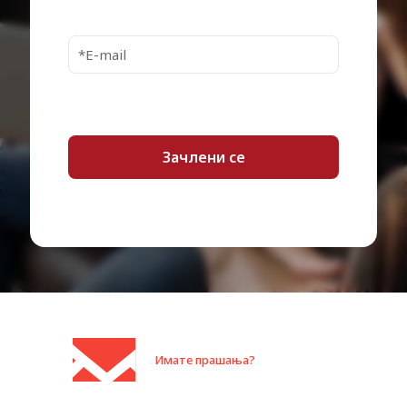
M28a, MFP M28w, MFP M29w
Category:
Ласерски тонер
Designed to work first time, every time
Quality prints you can take pride in
The environmental choice
Имате прашања?