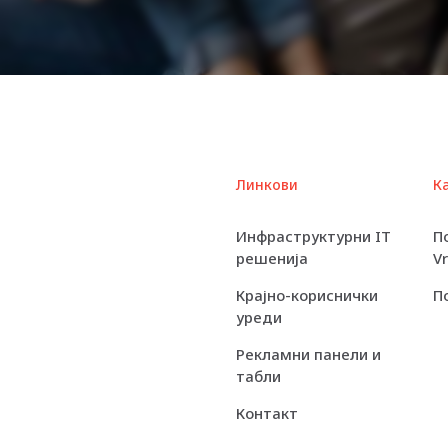
Линкови
К
Инфраструктурни IT
П
решенија
V
Крајно-кориснички
П
уреди
Рекламни панели и
табли
Контакт