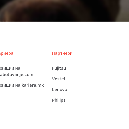
ариера
Партнери
озиции на
Fujitsu
rabotuvanje.com
Vestel
озиции на kariera.mk
Lenovo
Philips