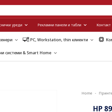
снички уреди
Рекламни панели и табли
Контакт
кенери
PC, Workstation, thin клиенти
Ко
ни системи & Smart Home
Home
-
Принте
HP 89