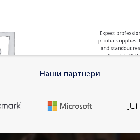
Expect professio
printer supplies.
and standout re
can’t match. With
costly reprint
Наши партнери
EAN
Warranty
Consumable
Type