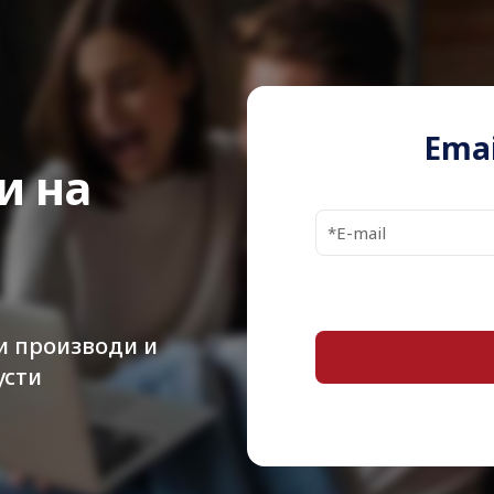
Printing
Technology
HP Sub-brand
Colour
Emai
и на
Included Qty
Cartridge Yield
Yield
Compatible with
и производи и
усти