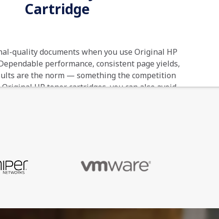
Cartridge
nal-quality documents when you use Original HP
 Dependable performance, consistent page yields,
sults are the norm — something the competition
 Original HP toner cartridges, you can also avoid
s and help ensure the flawless performance you
expect from your HP printer.
0192018046641
12 Months Bring-In Warranty
Toner cartridge