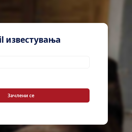
Laser
LaserJet
Black
l известувања
1-pack
High capacity
Up to 20000 pages
HP LaserJet Enterprise M507dn, M507dng,
M507n, M507x, MFP M528dn, MFP M528f
HP LaserJet Enterprise Flow MFP M528c,
MFP M528z
Category:
Ласерски тонер