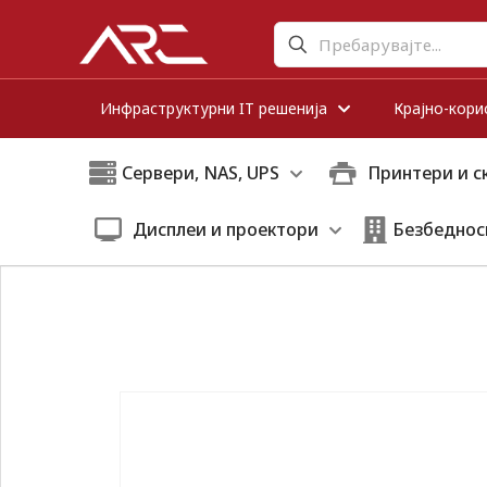
Инфраструктурни IT решенија
Крајно-кори
Сервери, NAS, UPS
Принтери и с
Дисплеи и проектори
Безбеднос