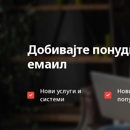
Добивајте понуд
емаил
Нови услуги и
Нов
системи
поп