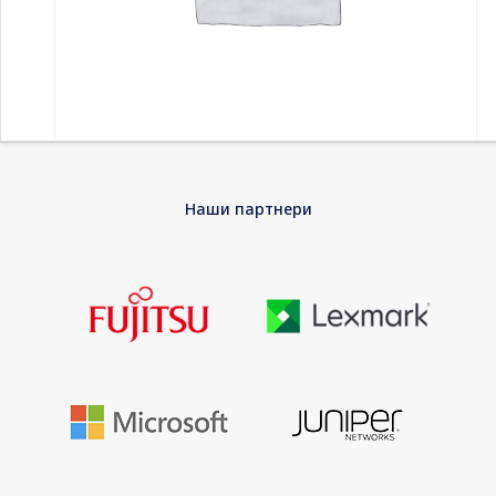
Home
-
Принтери и скенери
-
Inkjet кертриџи
-
HP 139A
Наши партнери
Black Original LaserJet Toner Cartridge
HP 139A Black Original LaserJet Toner
Cartridge
HP – Black – original – LaserJet – toner cartridge – for LaserJet
Pro 3001dw, 3001dwe, 3003dw
EAN
0194850740947
Warranty
30 years warranty