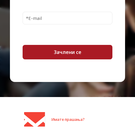
Category:
Inkjet кертриџи
Имате прашања?