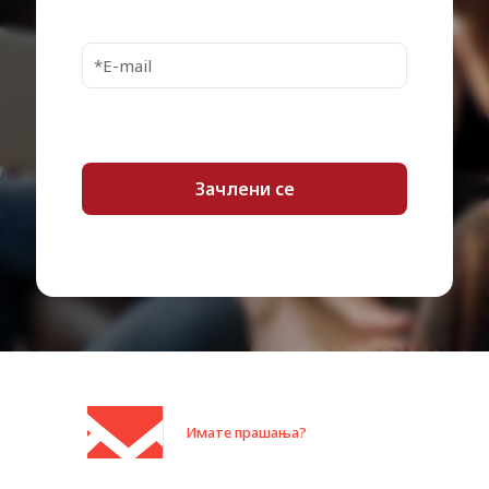
M552dn, M553dh, M553dn,
M553n, M553x, MFP M577dn,
MFP M577f
HP Color LaserJet Managed
M553dnm, M553xm
Compatible with
HP Color LaserJet Managed Flow
MFP M577cm
HP LaserJet Enterprise Flow MFP
M577c, MFP M577z
HP LaserJet Managed MFP
M577dnm
Category:
Inkjet кертриџи
Имате прашања?