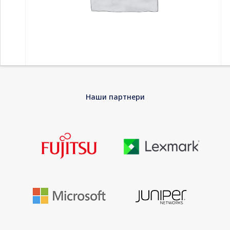
Home
-
Принтери и скенери
-
Inkjet кертриџи
-
Consumable
Наши партнери
HP 508A Original LaserJet cartridge yellow 5000 Page Yield
Consumable HP 508A Original LaserJet
cartridge yellow 5000 Page Yield
Count on Original HP Toner cartridges with JetIntelligence for
high-quality at fast speeds, more pages with affordable high-
yield options, and innovative cartridge authentication
technology – something the competition can’t match.
EAN
0888793237588