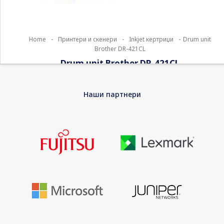
Home
-
Принтери и скенери
-
Inkjet кертриџи
-
Drum unit
Brother DR-421CL
Drum unit Brother DR-421CL
Keep your office laser printer performing just as it should and
Наши партнери
ensure your printouts remain the best-possible quality with
this genuine Brother DR-421CL drum unit pack. The DR-421CL is
simple to install, reliable and long-lasting, ensuring that print
problems won’t slow you down.
EAN
4977766771894
Warranty
No Warranty
Consumable Type
Drum kit
Printing Technology
Laser