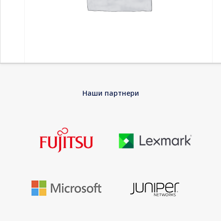
Home
-
Принтери и скенери
-
Inkjet кертриџи
-
Consumable
Наши партнери
HP 117A Yellow Original Laser Toner Crtg HP Color Laser 150a,
150nw, MFP 178nw, 179fnw
Consumable HP 117A Yellow Original Laser
Toner Crtg HP Color Laser 150a, 150nw, MFP
178nw, 179fnw
HP 117A – Yellow – original – toner cartridge (W2072A) – for
Color Laser 150a, 150nw, MFP 178nw, MFP 178nwg, MFP 179fnw,
MFP 179fwg
EAN
0193424172825