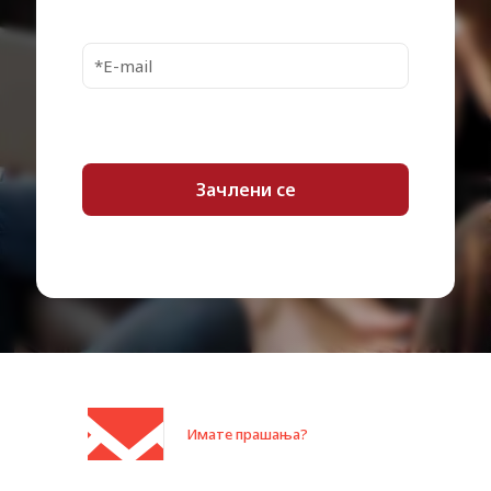
MFP 179fwg
Category:
Inkjet кертриџи
Имате прашања?