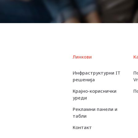
Localisation
Processors
Installed
Number of
Cores
Линкови
К
Max Supported
Qty
Инфраструктурни IT
П
решенија
V
Max Turbo
Speed
Крајно-кориснички
П
уреди
RAM
Рекламни панели и
табли
Type
Контакт
RAID Level