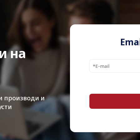
Host
Connectivity
Total Storage
Capacity
Emai
и на
Max Supported
Capacity
Installed Device
/ Modules Qty
Width
и производи и
Depth
усти
Height
Weight
Built-in Devices