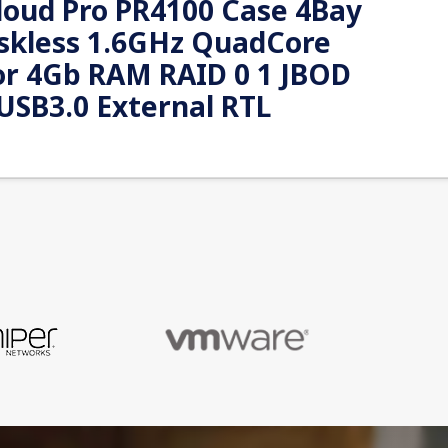
oud Pro PR4100 Case 4Bay
skless 1.6GHz QuadCore
or 4Gb RAM RAID 0 1 JBOD
USB3.0 External RTL
 Cloud can help you clean up and organize your
th extensive storage, no matter how many photos
s you make and files you create, you can keep it
coming.
0718037845876
24 Months Bring-In Warranty
NAS server