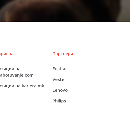
EMEA
1 x Intel Pentium N3710 1.6 GHz
Quad-Core
ариера
Партнери
2
озиции на
Fujitsu
rabotuvanje.com
Vestel
2.56 GHz
озиции на kariera.mk
Lenovo
4 GB (installed) / 16 GB (supported) –
DDR3L
Philips
RAID
RAID 0, RAID 1, RAID 5, RAID 10, JBOD