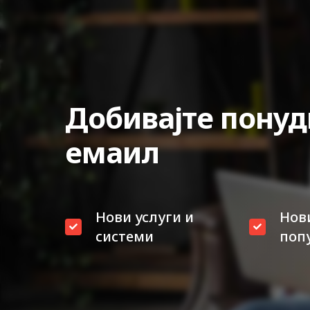
Добивајте понуд
емаил
Нови услуги и
Нов
системи
поп