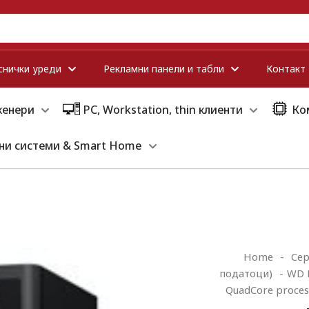
снички уреди
Рекламни панели и табли
Контакт
кенери
PC, Workstation, thin клиенти
Ко
ни системи & Smart Home
Home
-
Сер
податоци)
-
WD M
QuadCore proces