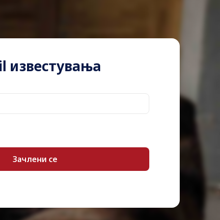
Gigabit Ethernet
0 GB
l известувања
32 TB
s
0 (installed) / 4 (max)
17 cm
23.2 cm
19.2 cm
3.46 kg ()
Status LCD