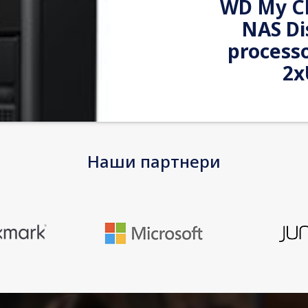
WD My Cl
NAS Di
process
2x
Check out how My
digital mess. Wi
Наши партнери
you take, video
EAN
Warranty
Device Type