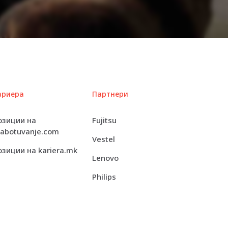
Lithium polymer
5200 MHz
6000 MHz
512 GB SSD M.2 2280 PCIe 4.0 x4 – NVM
Express (NVMe)
Keyboard, touchpad
ариера
Партнери
LED backlight
озиции на
Fujitsu
rabotuvanje.com
Vestel
3072 x 1920 (3K)
озиции на kariera.mk
Lenovo
120 Hz
Philips
Yes
16:10