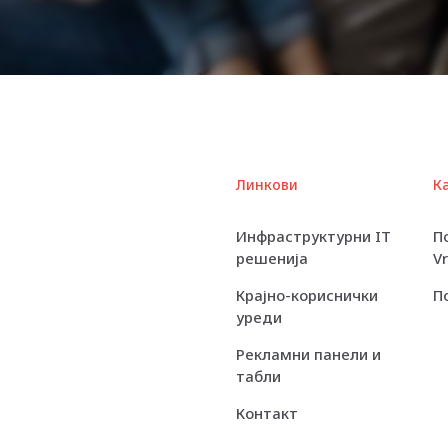
Technology
Speed
Rated Speed
Main Storage
Type
Линкови
К
LCD Backlight
Инфраструктурни IT
П
Technology
решенија
V
Resolution
Крајно-кориснички
П
уреди
V-Sync Rate at
Max Res.
Рекламни панели и
табли
Widescreen
Контакт
Image Aspect