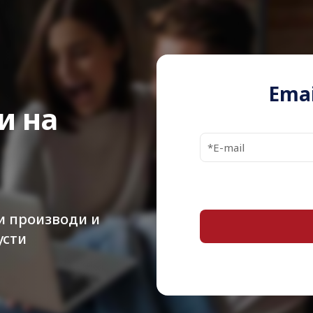
Product Type
Operating
System
CPU
Emai
и на
Max Turbo
Speed
Number of
Cores
Cache
и производи и
усти
Features
RAM