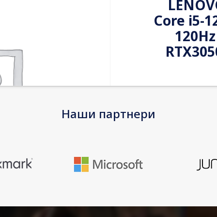
LENOVO
Core i5-
120Hz
RTX305
Ultimate perform
Slim 7 Pro X lapt
Наши партнери
made for motion a
Plus, with a com
EAN
Warranty