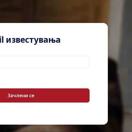
Notebook
Windows 11 Home – English
Intel Core i5 (12th Gen) 12500H / 2.5 GHz
l известувања
4.5 GHz
12-core
18 MB
Administrator password, hard drive
password, Rapid Charge Express, self-
healing BIOS, Amazon Alexa Voice
Assistant, Lenovo Voice Assistant (LVA)
16 GB (provided memory is soldered)