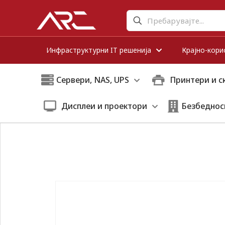
Инфраструктурни IT решенија
Крајно-кори
Сервери, NAS, UPS
Принтери и с
Дисплеи и проектори
Безбеднос