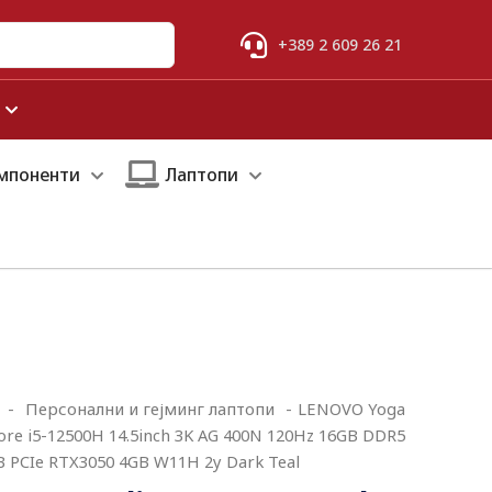
+389 2 609 26 21
мпоненти
Лаптопи
-
Персонални и гејминг лаптопи
-
LENOVO Yoga
 Core i5-12500H 14.5inch 3K AG 400N 120Hz 16GB DDR5
 PCIe RTX3050 4GB W11H 2y Dark Teal