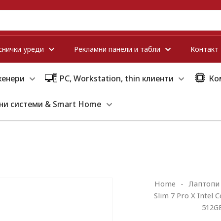
снички уреди
Рекламни панели и табли
Контакт
кенери
PC, Workstation, thin клиенти
Ко
ни системи & Smart Home
Home
-
Лаптопи
Slim 7 Pro X Intel
512GB