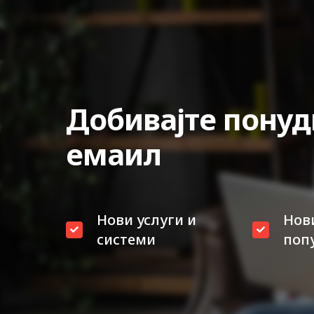
Добивајте понуд
емаил
Нови услуги и
Нов
системи
поп