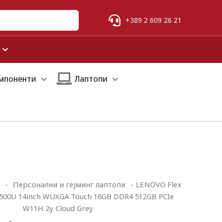
+389 2 609 26 21
мпоненти
Лаптопи
-
Персонални и гејминг лаптопи
-
LENOVO Flex
5500U 14inch WUXGA Touch 16GB DDR4 512GB PCIe
W11H 2y Cloud Grey