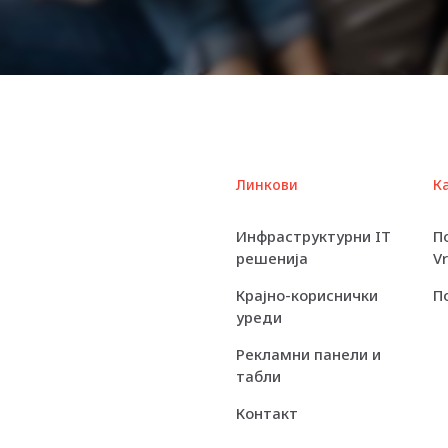
RAM
Technology
Speed
Rated Speed
Main Storage
Линкови
К
Type
Инфраструктурни IT
П
LCD Backlight
решенија
V
Technology
Крајно-кориснички
П
уреди
Touchscreen
Рекламни панели и
Resolution
табли
Widescreen
Контакт
Image Aspect