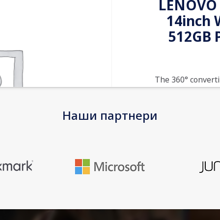
LENOVO F
14inch
512GB 
The 360° converti
needs, moods an
hinge that lifts 
Наши партнери
AMD Ryzen 5000 
and a full-funct
you’re viewing t
featuring TÜV c
EAN