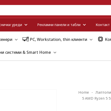
снички уреди
Рекламни панели и табли
Контакт
кенери
PC, Workstation, thin клиенти
Ко
ни системи & Smart Home
Home
-
Лаптопи
5 AMD Ryzen 5 