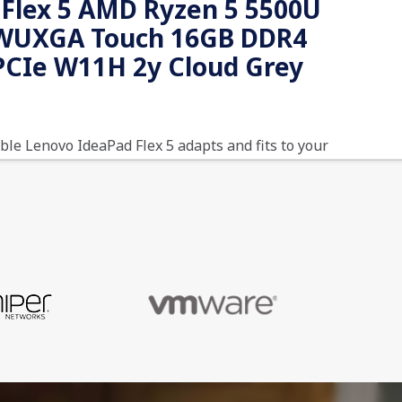
lex 5 AMD Ryzen 5 5500U
 WUXGA Touch 16GB DDR4
PCIe W11H 2y Cloud Grey
ble Lenovo IdeaPad Flex 5 adapts and fits to your
d environments with a tough-tested drop-down
up the keyboard for more ergonomic typing, up to
series mobile processors with Radeon graphics,
ion Type-C port. Lose yourself in the show when
he taller and expansive 16:10 up-to-2.5K display,
ertification and 400 nits brightness for viewing
outdoors.
0196379249611