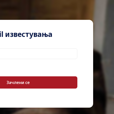
24 Months Warranty
Notebook – flip design
Windows 11 Home – English
l известувања
AMD Ryzen 5 5500U / 2.1 GHz
4 GHz
6-core
L3 – 8 MB
Administrator password, hard drive
password, Rapid Charge Boost, self-healing
BIOS, Amazon Alexa Voice Assistant,
Lenovo Voice Assistant (LVA)