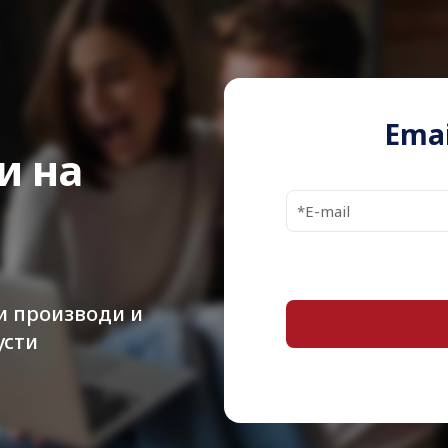
Warranty
Product Type
Operating
System
Emai
и на
CPU
Max Turbo
Speed
Number of
Cores
и производи и
Cache
усти
Features