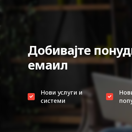
Добивајте понуд
емаил
Нови услуги и
Нов
системи
поп