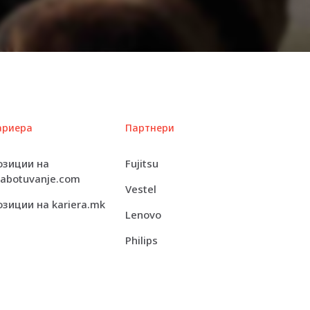
16 GB (provided memory is soldered)
Lithium polymer
4266 MHz
4266 MHz
512 GB SSD M.2 2242 PCIe 4.0 x4 – NVM
Express (NVMe)
ариера
Партнери
Keyboard, digitizer, touchpad, digital pen
озиции на
Fujitsu
rabotuvanje.com
LED backlight
Vestel
озиции на kariera.mk
Lenovo
Yes (10-point multi-touch)
Philips
1920 x 1200 (WUXGA)
Yes