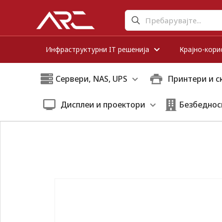
Инфраструктурни IT решенија
Крајно-кори
Сервери, NAS, UPS
Принтери и с
Дисплеи и проектори
Безбеднос