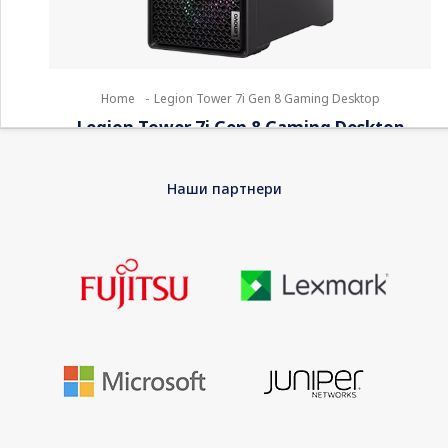
Home
-
Legion Tower 7i Gen 8 Gaming Desktop
Legion Tower 7i Gen 8 Gaming Desktop
Powered by Intel® Core™ & NVIDIA® GeForce RTX™ 40 series
Наши партнери
Runs ice cold with a larger heatsink & more airflow Lightning-
fast 4000MHz DDR5 memory Slick & stylish with
[…]
Processor
Up to i9 14th gen
GPU
Up to RTX4000 series
RAM
Up to 128GB
Categories: