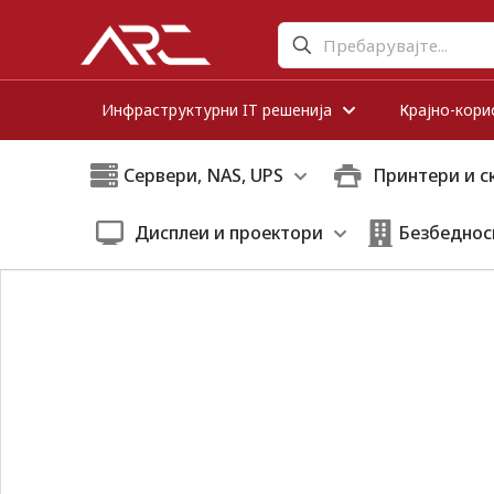
Инфраструктурни IT решенија
Крајно-кори
Сервери, NAS, UPS
Принтери и с
Дисплеи и проектори
Безбеднос