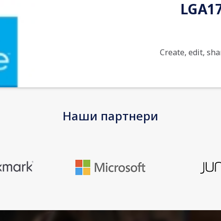
LGA17
Create, edit, sh
EAN
Наши партнери
Warranty
Product Type
Type / Form
Factor
Number of
Cores