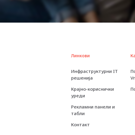
Thermal Design
Power
Thermal
Specification
PCI Express
Revision
Линкови
К
PCI Express
Инфраструктурни IT
П
Configurations
решенија
V
PCI Express
Крајно-кориснички
П
Lanes Qty
уреди
Рекламни панели и
табли
Контакт