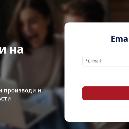
Number of
Threads
Cache
Cache Memory
Emai
Details
и на
Processor Qty
Clock Speed
Max Turbo
Speed
и производи и
Compatible
усти
Processor
Socket
Manufacturing
Process