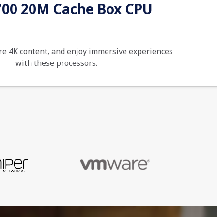
00 20M Cache Box CPU
are 4K content, and enjoy immersive experiences
with these processors.
5032037234108
36 Months Bring-In Warranty
Processor
Intel Core i5 12600K (12th Gen)
10-core