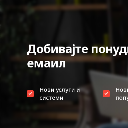
Добивајте понуд
емаил
Нови услуги и
Нов
системи
поп