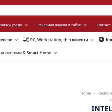
снички уреди
Рекламни панели и табли
Контакт
кенери
PC, Workstation, thin клиенти
Ко
ни системи & Smart Home
Home
-
Компон
3
INTEL