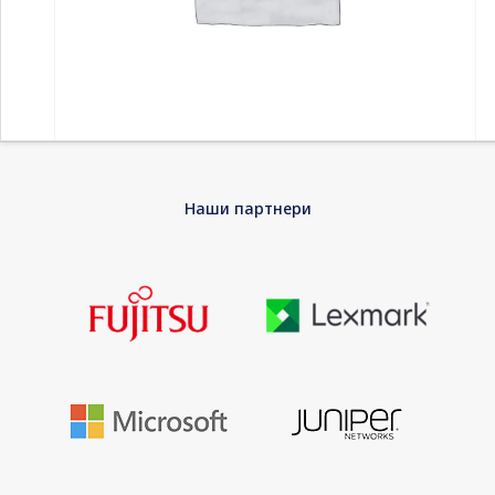
Home
-
Принтери и скенери
-
Ласерски тонер
-
Наши партнери
Consumable HP 207X Cyan LaserJet Toner Cartridge M255dw
Consumable HP 207X Cyan LaserJet Toner
Cartridge M255dw
EAN
0193905265183
Warranty
Limited Lifetime Warranty
Category:
Ласерски тонер