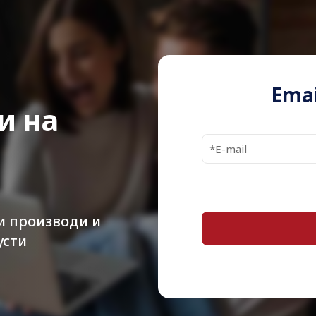
Emai
и на
и производи и
усти