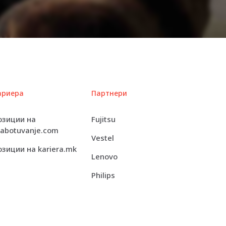
ариера
Партнери
озиции на
Fujitsu
rabotuvanje.com
Vestel
озиции на kariera.mk
Lenovo
Philips