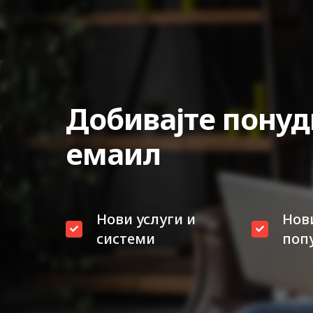
Добивајте понуд
емаил
Нови услуги и
Нов
системи
поп