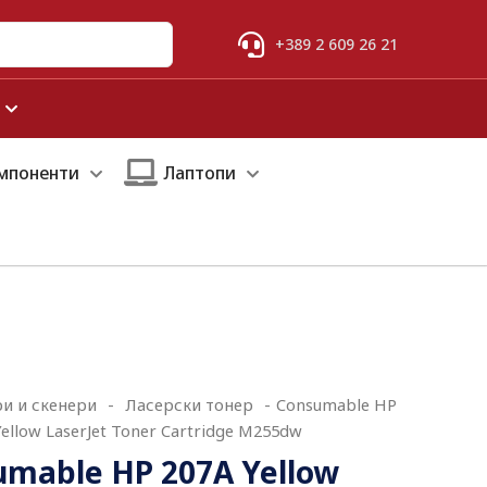
+389 2 609 26 21
мпоненти
Лаптопи
и и скенери
-
Ласерски тонер
-
Consumable HP
Yellow LaserJet Toner Cartridge M255dw
mable HP 207A Yellow