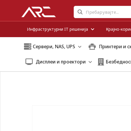
Инфраструктурни IT решенија
Крајно-кори
Сервери, NAS, UPS
Принтери и с
Дисплеи и проектори
Безбеднос