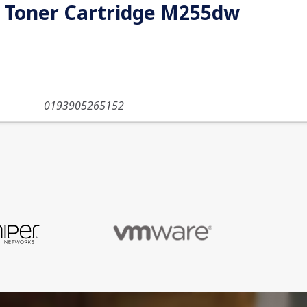
t Toner Cartridge M255dw
0193905265152
Limited Lifetime Warranty
Category:
Ласерски тонер