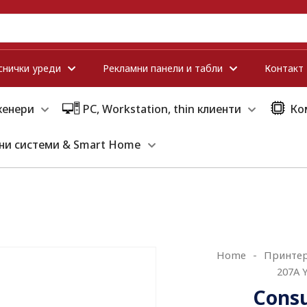
снички уреди
Рекламни панели и табли
Контакт
кенери
PC, Workstation, thin клиенти
Ко
ни системи & Smart Home
Home
-
Принтер
207A 
Consu