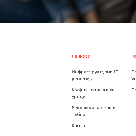
Линкови
К
Инфраструктурни IT
П
решенија
V
Крајно-кориснички
П
уреди
Рекламни панели и
табли
Контакт