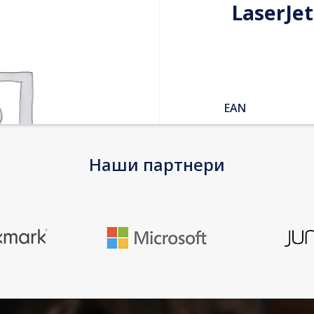
LaserJe
EAN
Warranty
Наши партнери