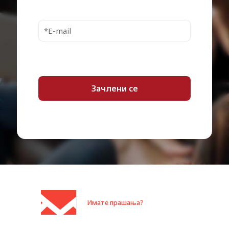
Category:
Ласерски тонер
Имате прашања?