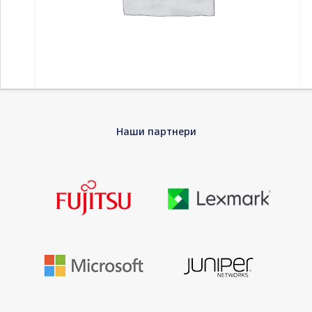
Home
-
Принтери и скенери
-
Ласерски тонер
-
Наши партнери
Consumable HP 203A Original LaserJet Toner Cartridge Cyan Pa
Consumable HP 203A Original LaserJet Toner
Cartridge Cyan Pa
HP 203A – Cyan – original – LaserJet – toner cartridge (CF541A) –
for Color LaserJet Pro M254dw, M254nw, MFP M280nw, MFP
M281cdw, MFP M281fdn, MFP M281fdw
EAN
0190781107095
Warranty
Limited Lifetime Warranty