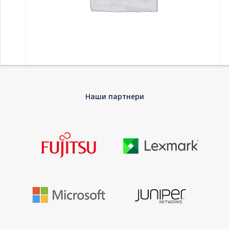
Home
-
Компоненти
-
Дискови HDD
-
1TB SATAIII WD Red
Наши партнери
64MB for NAS (3 years warranty)
1TB SATAIII WD Red 64MB for NAS (3 years
warranty)
WD Red Plus WD10EFRX – Hard drive – 1 TB – internal – 3.5″ –
SATA 6Gb/s – buffer: 64 MB – for My Cloud EX2; EX4
EAN
0718037799650
Warranty
36 Months warranty