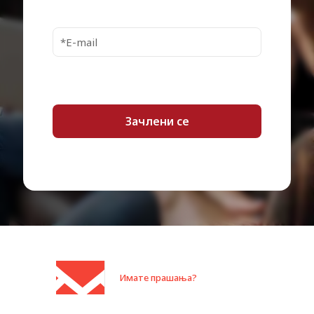
MTBF
1,000,000 hour(s)
Non-Recoverable
1 per 10^14
Errors
Load / Unload Cycles
600,000
Interfaces
1 x SATA 6 Gb/s – 7 pin Serial ATA
Compatible Bay
3.5" x 1/3H
3.3 Watt (read)
3.3 Watt (write)
Power Consumption
2.3 Watt (idle)
0.4 Watt (sleep)
Compliant Standards
RoHS
Service & Support
Limited warranty – 3 years
Min Operating
0 °C
Temperature
Max Operating
Имате прашања?
65 °C
Temperature
65 g @ 2ms (operating) / 350 g @
Shock Tolerance