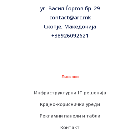
2ms (non-operating)
ул. Васил Ѓоргов бр. 29
Sound Emission
21 dBA
contact@arc.mk
WD My Cloud EX2
Designed For
WD My Cloud EX4
Скопје, Македонија
+38926092621
Category:
Дискови HDD
Линкови
Инфраструктурни IT решенија
Крајно-кориснички уреди
Рекламни панели и табли
Контакт