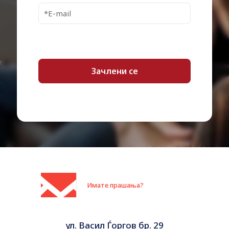
Имате прашања?
ул. Васил Ѓоргов бр. 29